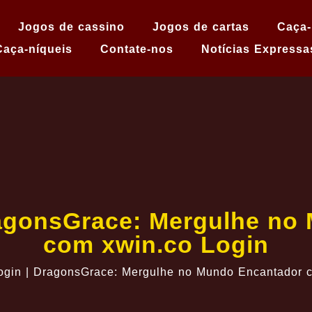
Jogos de cassino
Jogos de cartas
Caça-
Caça-níqueis
Contate-nos
Notícias Expressa
DragonsGrace: Mergulhe no
com xwin.co Login
login | DragonsGrace: Mergulhe no Mundo Encantador 