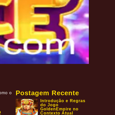
Postagem Recente
como o
Introdução e Regras
do Jogo
GoldenEmpire no
e
Contexto Atual