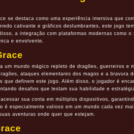
ace se destaca como uma experiência imersiva que co
nredo cativante e gráficos deslumbrantes, este jogo te
disso, a integração com plataformas modernas como o 
mica e envolvente.
Grace
ra um mundo mágico repleto de dragões, guerreiros e 
dragões, ataques elementares dos magos e a bravura d
s que definem este jogo. Além disso, o jogador é enca
entando desafios que testam sua habilidade e estratégi
acessar sua conta em múltiplos dispositivos, garantin
rso é especialmente valioso em um mundo cada vez mai
r suas aventuras onde quer que estejam.
race