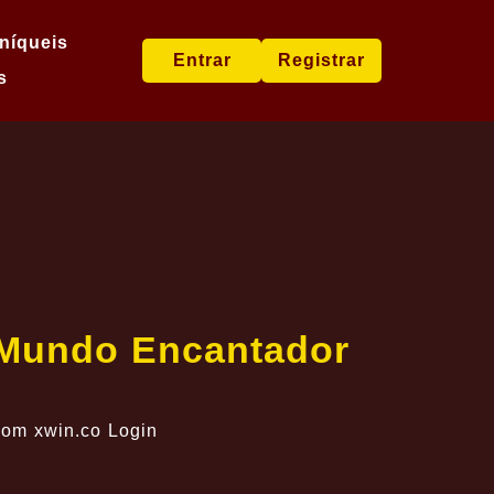
níqueis
Entrar
Registrar
s
 Mundo Encantador
com xwin.co Login