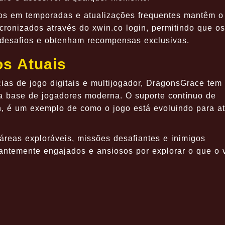
os em temporadas e atualizações frequentes mantêm o
ncronizados através do xwin.co login, permitindo que os
 desafios e obtenham recompensas exclusivas.
s Atuais
as de jogo digitais e multijogador, DragonsGrace tem
a base de jogadores moderna. O suporte contínuo de
in, é um exemplo de como o jogo está evoluindo para a
áreas exploráveis, missões desafiantes e inimigos
antemente engajados e ansiosos por explorar o que o 