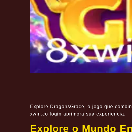
Explore DragonsGrace, o jogo que combina
xwin.co login aprimora sua experiência.
Explore o Mundo E