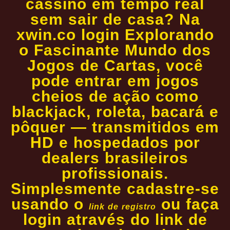
cassino em tempo real
sem sair de casa? Na
xwin.co login Explorando
o Fascinante Mundo dos
Jogos de Cartas, você
pode entrar em jogos
cheios de ação como
blackjack, roleta, bacará e
pôquer — transmitidos em
HD e hospedados por
dealers brasileiros
profissionais.
Simplesmente cadastre-se
usando o
ou faça
link de registro
login através do link de