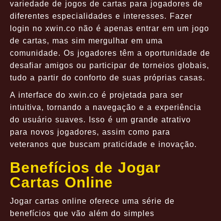
variedade de jogos de cartas para jogadores de
diferentes especialidades e interesses. Fazer
login no xwin.co não é apenas entrar em um jogo
de cartas, mas sim mergulhar em uma
comunidade. Os jogadores têm a oportunidade de
desafiar amigos ou participar de torneios globais,
tudo a partir do conforto de suas próprias casas.
A interface do xwin.co é projetada para ser
intuitiva, tornando a navegação e a experiência
do usuário suaves. Isso é um grande atrativo
para novos jogadores, assim como para
veteranos que buscam praticidade e inovação.
Benefícios de Jogar
Cartas Online
Jogar cartas online oferece uma série de
benefícios que vão além do simples