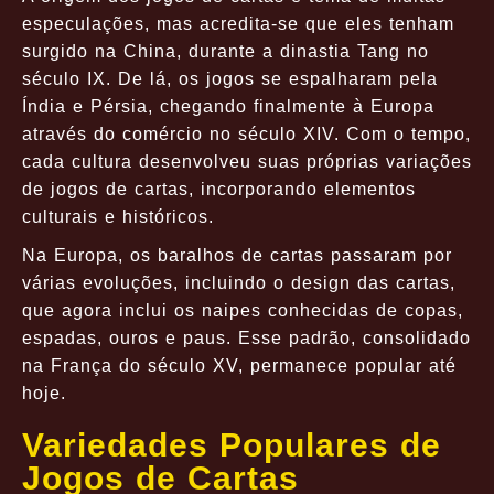
especulações, mas acredita-se que eles tenham
surgido na China, durante a dinastia Tang no
século IX. De lá, os jogos se espalharam pela
Índia e Pérsia, chegando finalmente à Europa
através do comércio no século XIV. Com o tempo,
cada cultura desenvolveu suas próprias variações
de jogos de cartas, incorporando elementos
culturais e históricos.
Na Europa, os baralhos de cartas passaram por
várias evoluções, incluindo o design das cartas,
que agora inclui os naipes conhecidas de copas,
espadas, ouros e paus. Esse padrão, consolidado
na França do século XV, permanece popular até
hoje.
Variedades Populares de
Jogos de Cartas