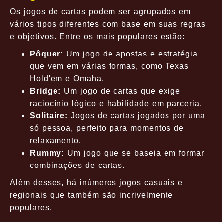
Os jogos de cartas podem ser agrupados em
vários tipos diferentes com base em suas regras
e objetivos. Entre os mais populares estão:
Pôquer:
Um jogo de apostas e estratégia
que vem em várias formas, como Texas
Hold'em e Omaha.
Bridge:
Um jogo de cartas que exige
raciocínio lógico e habilidade em parceria.
Solitaire:
Jogos de cartas jogados por uma
só pessoa, perfeito para momentos de
relaxamento.
Rummy:
Um jogo que se baseia em formar
combinações de cartas.
Além desses, há inúmeros jogos casuais e
regionais que também são incrivelmente
populares.