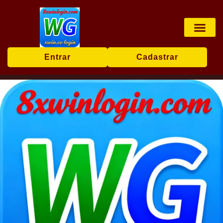
Jogos de cass
Jogos de cartas
Caça-níque
Caça-níque
Contate-nos
Notícias Ex
Entrar
Cadastrar