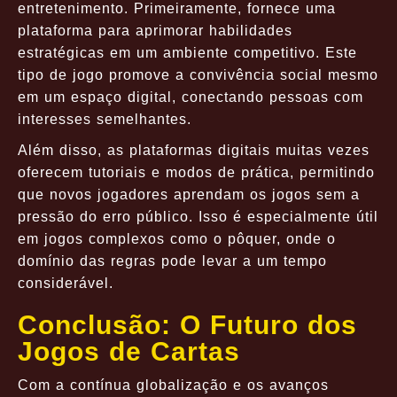
entretenimento. Primeiramente, fornece uma
plataforma para aprimorar habilidades
estratégicas em um ambiente competitivo. Este
tipo de jogo promove a convivência social mesmo
em um espaço digital, conectando pessoas com
interesses semelhantes.
Além disso, as plataformas digitais muitas vezes
oferecem tutoriais e modos de prática, permitindo
que novos jogadores aprendam os jogos sem a
pressão do erro público. Isso é especialmente útil
em jogos complexos como o pôquer, onde o
domínio das regras pode levar a um tempo
considerável.
Conclusão: O Futuro dos
Jogos de Cartas
Com a contínua globalização e os avanços