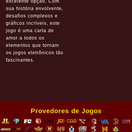
excelente opção. Com
sua história envolvente,
desafios complexos e
gráficos incríveis, este
jogo é uma carta de
amor a todos os
elementos que tornam
os jogos eletrônicos tão
fascinantes.
Provedores de Jogos