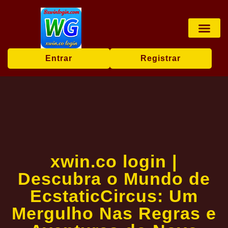
Jogos de cass
Jogos de cartas
Caça-níque
Caça-níque
Contate-nos
Notícias Ex
Entrar
Registrar
xwin.co login |
Descubra o Mundo de
EcstaticCircus: Um
Mergulho Nas Regras e