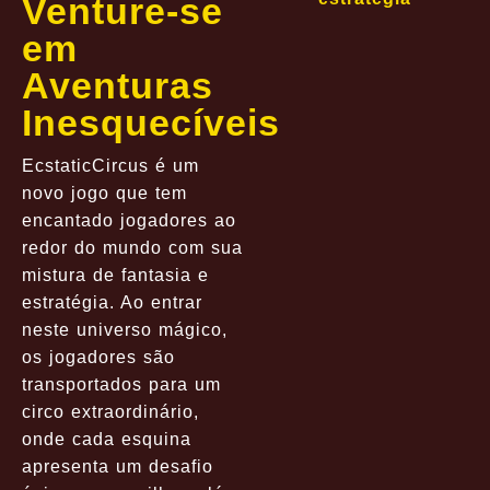
Venture-se
em
Aventuras
Inesquecíveis
EcstaticCircus é um
novo jogo que tem
encantado jogadores ao
redor do mundo com sua
mistura de fantasia e
estratégia. Ao entrar
neste universo mágico,
os jogadores são
transportados para um
circo extraordinário,
onde cada esquina
apresenta um desafio