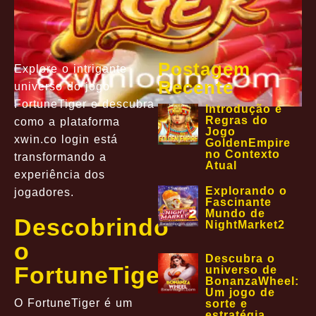
Postagem
Explore o intrigante
Recente
universo do jogo
FortuneTiger e descubra
Introdução e
Regras do
como a plataforma
Jogo
xwin.co login está
GoldenEmpire
no Contexto
transformando a
Atual
experiência dos
Explorando o
jogadores.
Fascinante
Mundo de
Descobrindo
NightMarket2
o
Descubra o
FortuneTiger
universo de
BonanzaWheel:
Um jogo de
O FortuneTiger é um
sorte e
estratégia