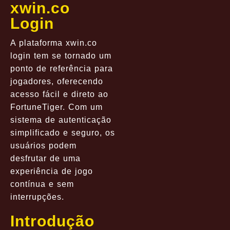
xwin.co
Login
A plataforma xwin.co
login tem se tornado um
ponto de referência para
jogadores, oferecendo
acesso fácil e direto ao
FortuneTiger. Com um
sistema de autenticação
simplificado e seguro, os
usuários podem
desfrutar de uma
experiência de jogo
contínua e sem
interrupções.
Introdução