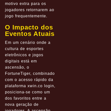
motivo extra para os
jogadores retornarem ao
jogo frequentemente.
O Impacto dos
Eventos Atuais
Em um cenário onde a
cultura de esportes
eletrônicos e jogos
digitais está em
ascensão, o
FortuneTiger, combinado
com o acesso rápido da
plataforma xwin.co login,
posiciona-se como um
dos favoritos entre a
nova geração de
jogadores. A ascensão