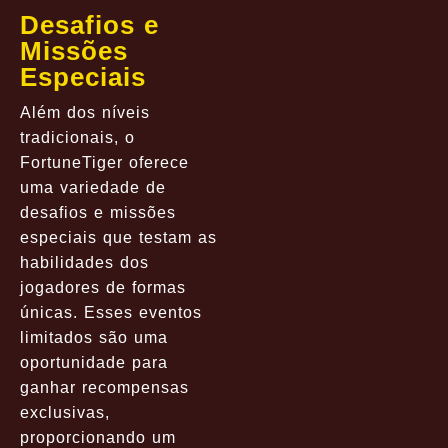
Desafios e
Missões
Especiais
Além dos níveis
tradicionais, o
FortuneTiger oferece
uma variedade de
desafios e missões
especiais que testam as
habilidades dos
jogadores de formas
únicas. Esses eventos
limitados são uma
oportunidade para
ganhar recompensas
exclusivas,
proporcionando um