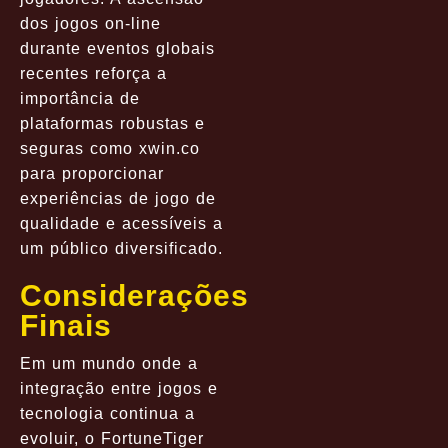
dos jogos on-line
durante eventos globais
recentes reforça a
importância de
plataformas robustas e
seguras como xwin.co
para proporcionar
experiências de jogo de
qualidade e acessíveis a
um público diversificado.
Considerações
Finais
Em um mundo onde a
integração entre jogos e
tecnologia continua a
evoluir, o FortuneTiger