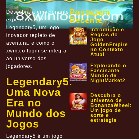
Postagem
Descubra a emocionante
Recente
experiência de
Legendary5, um jogo
Introdução e
Regras do
inovador repleto de
Jogo
aventura, e como o
GoldenEmpire
no Contexto
xwin.co login se integra
Atual
ao universo dos
Explorando o
jogadores.
Fascinante
Mundo de
Legendary5:
NightMarket2
Uma Nova
Descubra o
Era no
universo de
BonanzaWheel:
Mundo dos
Um jogo de
sorte e
estratégia
Jogos
Legendary5 é um jogo