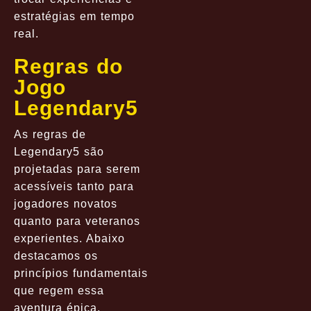
estratégias em tempo
real.
Regras do
Jogo
Legendary5
As regras de
Legendary5 são
projetadas para serem
acessíveis tanto para
jogadores novatos
quanto para veteranos
experientes. Abaixo
destacamos os
princípios fundamentais
que regem essa
aventura épica.