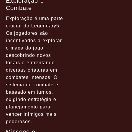
Exploração e
Combate
Exploração é uma parte
crucial do Legendary5.
Os jogadores são
incentivados a explorar
o mapa do jogo,
descobrindo novos
locais e enfrentando
diversas criaturas em
combates intensos. O
sistema de combate é
baseado em turnos,
exigindo estratégia e
planejamento para
vencer inimigos mais
poderosos.
Missões e