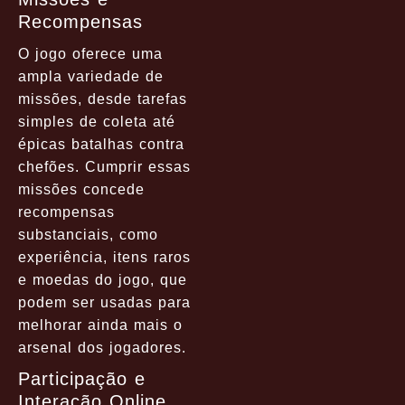
Recompensas
O jogo oferece uma
ampla variedade de
missões, desde tarefas
simples de coleta até
épicas batalhas contra
chefões. Cumprir essas
missões concede
recompensas
substanciais, como
experiência, itens raros
e moedas do jogo, que
podem ser usadas para
melhorar ainda mais o
arsenal dos jogadores.
Participação e
Interação Online