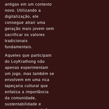
antigas em um contexto
novo. Utilizando a
digitalização, ele
consegue atrair uma
geração mais jovem sem
sacrificar os valores
tradicionais
fundamentais.
Aqueles que participam
do LoyKrathong não
apenas experimentam
um jogo, mas também se
envolvem em uma rica
tapeçaria cultural que
enfatiza a importância
da comunidade,
sustentabilidade e