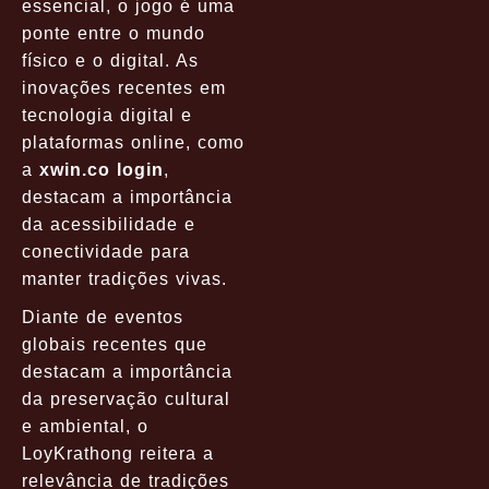
essencial, o jogo é uma
ponte entre o mundo
físico e o digital. As
inovações recentes em
tecnologia digital e
plataformas online, como
a
xwin.co login
,
destacam a importância
da acessibilidade e
conectividade para
manter tradições vivas.
Diante de eventos
globais recentes que
destacam a importância
da preservação cultural
e ambiental, o
LoyKrathong reitera a
relevância de tradições