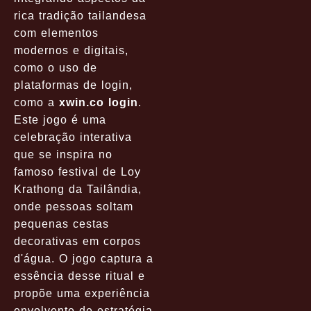
rica tradição tailandesa
com elementos
modernos e digitais,
como o uso de
plataformas de login,
como a
xwin.co login
.
Este jogo é uma
celebração interativa
que se inspira no
famoso festival de Loy
Krathong da Tailândia,
onde pessoas soltam
pequenas cestas
decorativas em corpos
d'água. O jogo captura a
essência desse ritual e
propõe uma experiência
envolvente de estratégia