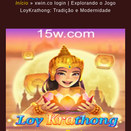
Início
»
xwin.co login | Explorando o Jogo
LoyKrathong: Tradição e Modernidade