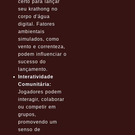
certo para lançar
seu krathong no
corpo d'água
digital. Fatores
ambientais
simulados, como
vento e correnteza,
podem influenciar o
sucesso do
lançamento.
Interatividade
Comunitária:
Jogadores podem
interagir, colaborar
ou competir em
grupos,
promovendo um
senso de