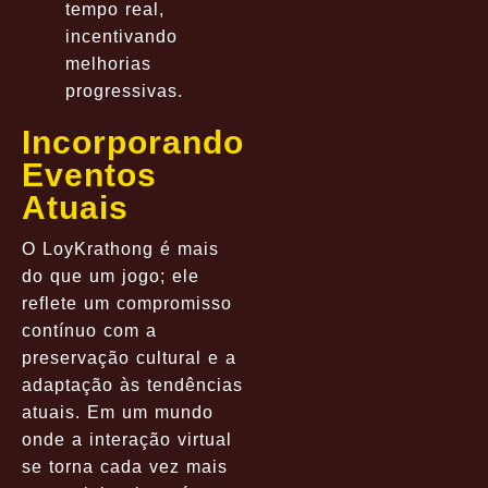
tempo real,
incentivando
melhorias
progressivas.
Incorporando
Eventos
Atuais
O LoyKrathong é mais
do que um jogo; ele
reflete um compromisso
contínuo com a
preservação cultural e a
adaptação às tendências
atuais. Em um mundo
onde a interação virtual
se torna cada vez mais