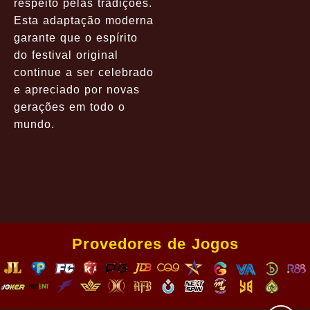
respeito pelas tradições.
Esta adaptação moderna
garante que o espírito
do festival original
continue a ser celebrado
e apreciado por novas
gerações em todo o
mundo.
Provedores de Jogos