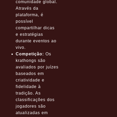
comunidade global.
Através da
plataforma, é
possível
compartilhar dicas
e estratégias
durante eventos ao
vivo.
Competição:
Os
krathongs são
avaliados por juízes
baseados em
criatividade e
fidelidade à
tradição. As
classificações dos
jogadores são
atualizadas em