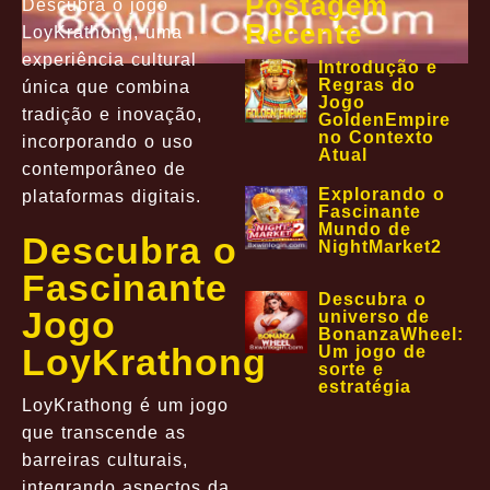
Postagem
Descubra o jogo
Recente
LoyKrathong, uma
experiência cultural
Introdução e
Regras do
única que combina
Jogo
tradição e inovação,
GoldenEmpire
no Contexto
incorporando o uso
Atual
contemporâneo de
Explorando o
plataformas digitais.
Fascinante
Mundo de
Descubra o
NightMarket2
Fascinante
Descubra o
Jogo
universo de
BonanzaWheel:
LoyKrathong
Um jogo de
sorte e
estratégia
LoyKrathong é um jogo
que transcende as
barreiras culturais,
integrando aspectos da