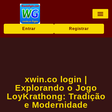
Jogos de cass
Jogos de cartas
Caça-níque
Caça-níque
Contate-nos
Notícias Ex
Entrar
Registrar
xwin.co login |
Explorando o Jogo
LoyKrathong: Tradição
e Modernidade