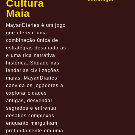
Cultura
Maia
MayanDiaries é um jogo
que oferece uma
combinação única de
estratégias desafiadoras
e uma rica narrativa
histórica. Situado nas
lendárias civilizações
maias, MayanDiaries
convida os jogadores a
explorar cidades
antigas, desvendar
segredos e enfrentar
desafios complexos
enquanto mergulham
profundamente em uma