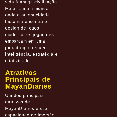
vida à antiga civilização
Maia. Em um mundo
onde a autenticidade
histórica encontra o
design de jogos
moderno, os jogadores
embarcam em uma
jornada que requer
inteligência, estratégia e
criatividade.
Atrativos
Principais de
MayanDiaries
Um dos principais
atrativos de
MayanDiaries é sua
capacidade de imersão.