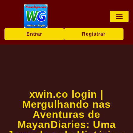
Jogos de cass
Jogos de cartas
Caça-níque
Caça-níque
Contate-nos
Notícias Ex
Entrar
Registrar
xwin.co login |
Mergulhando nas
Aventuras de
MayanDiaries: Uma