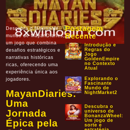
Postagem
Descubra o fascinante
Recente
mundo de MayanDiaries,
um jogo que combina
Introdução e
Regras do
desafios estratégicos e
Jogo
narrativas históricas
GoldenEmpire
no Contexto
ricas, oferecendo uma
Atual
experiência única aos
Explorando o
jogadores.
Fascinante
Mundo de
MayanDiaries:
NightMarket2
Uma
Descubra o
Jornada
universo de
BonanzaWheel:
Épica pela
Um jogo de
sorte e
estratégia