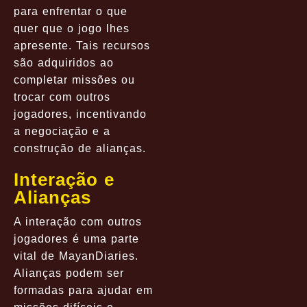
para enfrentar o que
quer que o jogo lhes
apresente. Tais recursos
são adquiridos ao
completar missões ou
trocar com outros
jogadores, incentivando
a negociação e a
construção de alianças.
Interação e
Alianças
A interação com outros
jogadores é uma parte
vital de MayanDiaries.
Alianças podem ser
formadas para ajudar em