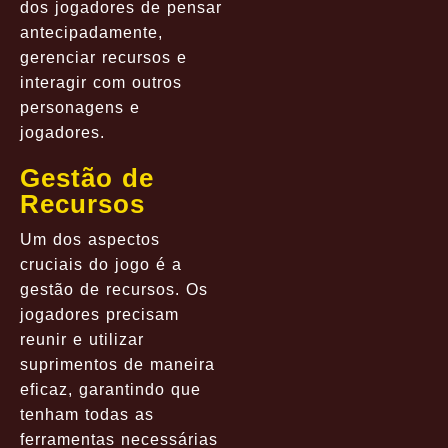
dos jogadores de pensar
antecipadamente,
gerenciar recursos e
interagir com outros
personagens e
jogadores.
Gestão de
Recursos
Um dos aspectos
cruciais do jogo é a
gestão de recursos. Os
jogadores precisam
reunir e utilizar
suprimentos de maneira
eficaz, garantindo que
tenham todas as
ferramentas necessárias