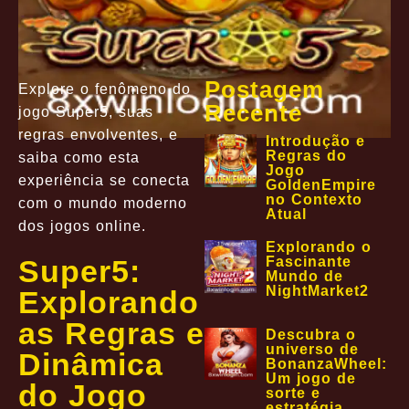
Postagem
Explore o fenômeno do
Recente
jogo Super5, suas
regras envolventes, e
Introdução e
Regras do
saiba como esta
Jogo
experiência se conecta
GoldenEmpire
no Contexto
com o mundo moderno
Atual
dos jogos online.
Explorando o
Super5:
Fascinante
Mundo de
NightMarket2
Explorando
as Regras e
Descubra o
universo de
Dinâmica
BonanzaWheel:
Um jogo de
do Jogo
sorte e
estratégia