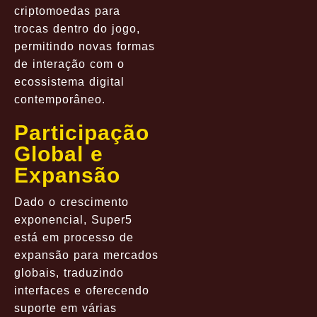
criptomoedas para
trocas dentro do jogo,
permitindo novas formas
de interação com o
ecossistema digital
contemporâneo.
Participação
Global e
Expansão
Dado o crescimento
exponencial, Super5
está em processo de
expansão para mercados
globais, traduzindo
interfaces e oferecendo
suporte em várias