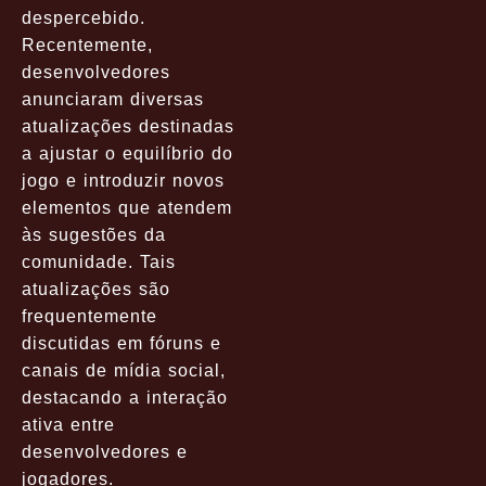
despercebido.
Recentemente,
desenvolvedores
anunciaram diversas
atualizações destinadas
a ajustar o equilíbrio do
jogo e introduzir novos
elementos que atendem
às sugestões da
comunidade. Tais
atualizações são
frequentemente
discutidas em fóruns e
canais de mídia social,
destacando a interação
ativa entre
desenvolvedores e
jogadores.