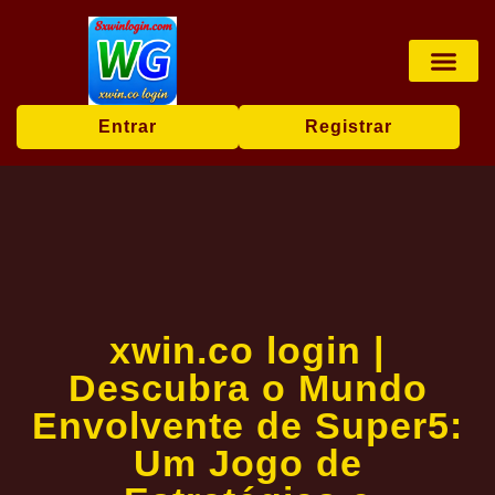
Jogos de cass
Jogos de cartas
Caça-níque
Caça-níque
Contate-nos
Notícias Ex
Entrar
Registrar
xwin.co login |
Descubra o Mundo
Envolvente de Super5:
Um Jogo de