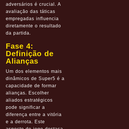
adversários é crucial. A
avaliação das táticas
empregadas influencia
diretamente o resultado
da partida.
Fase 4:
Definição de
Alianças
Um dos elementos mais
dinâmicos de Super5 é a
capacidade de formar
alianças. Escolher
aliados estratégicos
pode significar a
diferença entre a vitória
e a derrota. Este
aspecto do jogo destaca