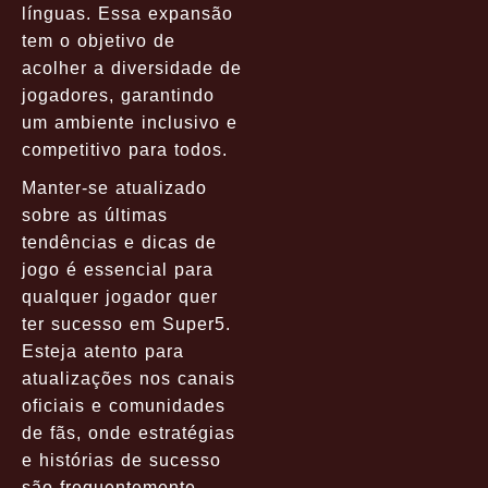
línguas. Essa expansão
tem o objetivo de
acolher a diversidade de
jogadores, garantindo
um ambiente inclusivo e
competitivo para todos.
Manter-se atualizado
sobre as últimas
tendências e dicas de
jogo é essencial para
qualquer jogador quer
ter sucesso em Super5.
Esteja atento para
atualizações nos canais
oficiais e comunidades
de fãs, onde estratégias
e histórias de sucesso
são frequentemente