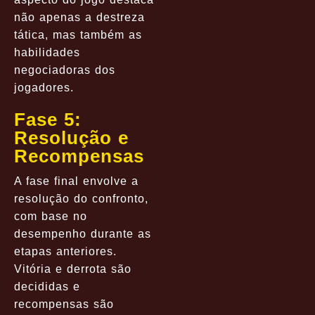
não apenas a destreza
tática, mas também as
habilidades
negociadoras dos
jogadores.
Fase 5:
Resolução e
Recompensas
A fase final envolve a
resolução do confronto,
com base no
desempenho durante as
etapas anteriores.
Vitória e derrota são
decididas e
recompensas são