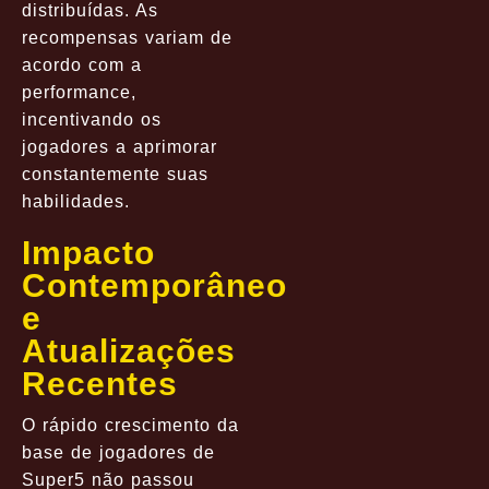
distribuídas. As
recompensas variam de
acordo com a
performance,
incentivando os
jogadores a aprimorar
constantemente suas
habilidades.
Impacto
Contemporâneo
e
Atualizações
Recentes
O rápido crescimento da
base de jogadores de
Super5 não passou