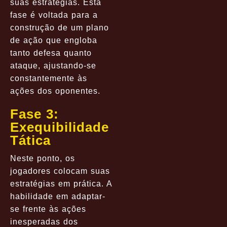
suas estratégias. Esta
fase é voltada para a
construção de um plano
de ação que engloba
tanto defesa quanto
ataque, ajustando-se
constantemente às
ações dos oponentes.
Fase 3:
Exequibilidade
Tática
Neste ponto, os
jogadores colocam suas
estratégias em prática. A
habilidade em adaptar-
se frente às ações
inesperadas dos